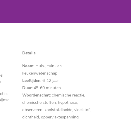
Details
Naam:
Huis-, tuin- en
keukenwetenschap
el
Leeftijden:
6-12 jaar
n
Duur:
45-60 minuten
cties
Woordenschat:
chemische reactie,
ijnsel
chemische stoffen, hypothese,
observeren, koolstofdioxide, vloeistof,
dichtheid,
oppervlaktespanning