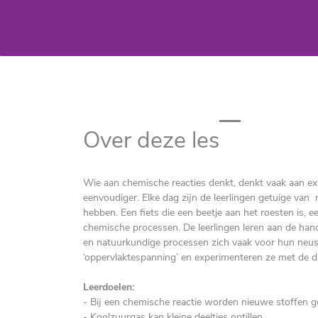
Over deze les
Wie aan chemische reacties denkt, denkt vaak aan expl
eenvoudiger. Elke dag zijn de leerlingen getuige van 
hebben. Een fiets die een beetje aan het roesten is, ee
chemische processen. De leerlingen leren aan de han
en natuurkundige processen zich vaak voor hun neus 
‘oppervlaktespanning’ en experimenteren ze met de dic
Leerdoelen:
-
Bij een chemische reactie worden nieuwe stoffen 
- Koolzuurgas kan kleine deeltjes optillen.