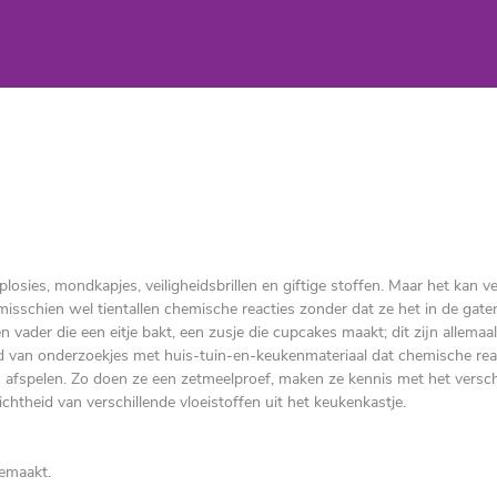
osies, mondkapjes, veiligheidsbrillen en giftige stoffen. Maar het kan ve
misschien wel tientallen chemische reacties zonder dat ze het in de gate
n vader die een eitje bakt, een zusje die cupcakes maakt; dit zijn allemaal
d van onderzoekjes met huis-tuin-en-keukenmateriaal dat chemische rea
afspelen. Zo doen ze een zetmeelproef, maken ze kennis met het versch
htheid van verschillende vloeistoffen uit het keukenkastje.
gemaakt.