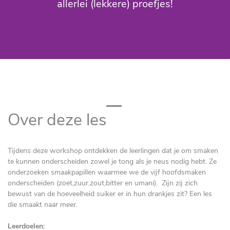
allerlei (lekkere) proefjes!
Over deze les
Tijdens deze workshop ontdekken de leerlingen dat je om smaken
te kunnen onderscheiden zowel je tong als je neus nodig hebt. Ze
onderzoeken smaakpapillen waarmee we de vijf hoofdsmaken
onderscheiden (zoet,zuur,zout,bitter en umani). Zijn zij zich
bewust van de hoeveelheid suiker er in hun drankjes zit? Een les
die smaakt naar meer.
Leerdoelen: