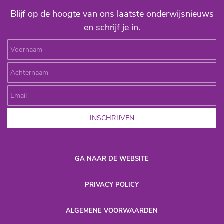
Blijf op de hoogte van ons laatste onderwijsnieuws
en schrijf je in.
Voornaam
Achternaam
Email
INSCHRIJVEN
GA NAAR DE WEBSITE
P
RIVACY POLICY
​ALGEMENE VOORWAARDEN