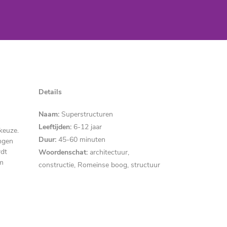
Details
Naam:
Superstructuren
Leeftijden:
6-12 jaar
keuze.
Duur:
45-
60 minuten
ngen
rdt
Woordenschat:
architectuur,
om
constructie, Romeinse boog, structuur