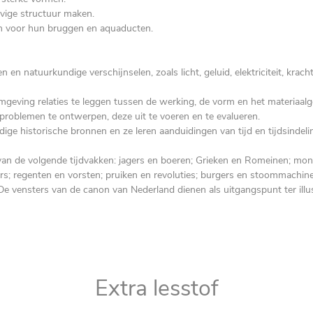
tevige structuur maken.
en voor hun bruggen en aquaducten.
en natuurkundige verschijnselen, zoals licht, geluid, elektriciteit, kracht
omgeving relaties te leggen tussen de werking, de vorm en het materiaalg
 problemen te ontwerpen, deze uit te voeren en te evalueren.
ige historische bronnen en ze leren aanduidingen van tijd en tijdsindeli
van de volgende tijdvakken: jagers en boeren; Grieken en Romeinen; mo
rs; regenten en vorsten; pruiken en revoluties; burgers en stoommachine
De vensters van de canon van Nederland dienen als uitgangspunt ter illus
Extra lesstof