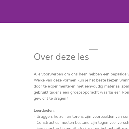
Over deze les
Alle voorwerpen om ons heen hebben een bepaalde v
Welke van deze vormen kun je het beste kiezen wann
door te experimenteren met eenvoudig materiaal zoa
gebruikt tijdens een groepsopdracht waarbij een Ro
gewicht te dragen?
Leerdoelen:
-
Bruggen, huizen en torens zijn voorbeelden van con
- Constructies moeten bestand zijn tegen veel versch
- Een constructie wordt sterker door het gebruik van