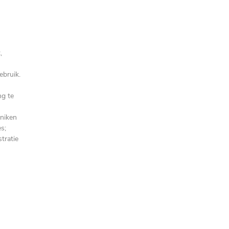
,
ebruik.
ng te
nniken
s;
tratie