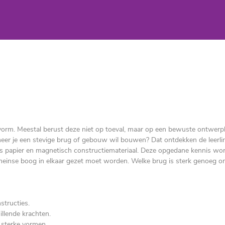
orm. Meestal berust deze niet op toeval, maar op een bewuste ontwerp
eer je een stevige brug of gebouw wil bouwen? Dat ontdekken de leerli
ls papier en magnetisch constructiemateriaal. Deze opgedane kennis wo
meinse boog in elkaar gezet moet worden. Welke brug is sterk genoeg 
structies.
illende krachten.
 sterke vormen.