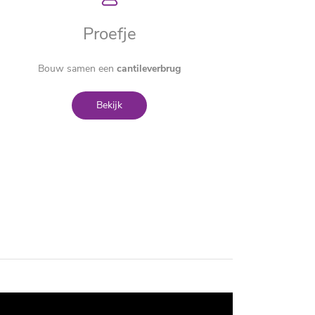
Proefje
Bouw samen een
cantileverbrug
Bekijk