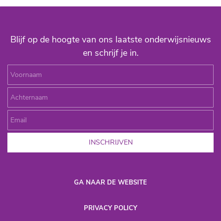
Blijf op de hoogte van ons laatste onderwijsnieuws
en schrijf je in.
Voornaam
Achternaam
Email
INSCHRIJVEN
GA NAAR DE WEBSITE
P
RIVACY POLICY