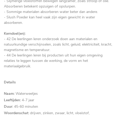
- Slijmerige vloeistoffen bewegen langzamer, zoals stroop of olie.
Absorberen betekent opzuigen of opslurpen.
- Sommige materialen absorberen water beter dan andere.
- Slush Poeder kan heel vaak zijn eigen gewicht in water
absorberen.
Kerndoel(en):
- 42 De leerlingen leren onderzoek doen aan materialen en
natuurkundige verschijnselen, zoals licht, geluid, elektriciteit, kracht,
magnetisme en temperatuur.
- 44 De leerlingen leren bij producten uit hun eigen omgeving
relaties te leggen tussen de werking, de vorm en het
materiaalgebruik.
Details
Naam:
Waterweetjes
Leeftijden:
4-7 jaar
Duur:
45-60 minuten
Woordenschat:
drijven, zinken, zwaar, licht, vloeistof,